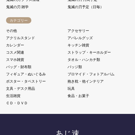
鬼滅の刃 雑学
鬼滅の刃予定（日毎）
カテゴリー
その他
アクセサリー
アクリルスタンド
アパレルグッズ
カレンダー
キッチン雑貨
コスメ関連
ストラップ・キーホルダー
スマホ雑貨
タオル・ハンカチ類
バッグ・財布類
バッジ類
フィギュア・ぬいぐるみ
ブロマイド・フォトアルバム
ポスター・タペストリー
抱き枕・他インテリア
文具・デスク用品
玩具
生活雑貨
食品・お菓子
ＣＤ・ＤＶＤ
あじ速