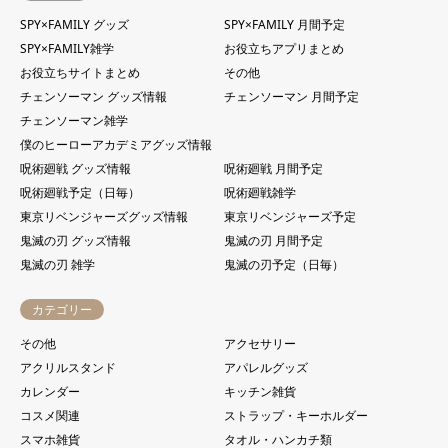
SPY×FAMILY グッズ
SPY×FAMILY 月間予定
SPY×FAMILY雑学
お役立ちアプリまとめ
お役立ちサイトまとめ
その他
チェンソーマン グッズ情報
チェンソーマン 月間予定
チェンソーマン雑学
僕のヒーローアカデミアグッズ情報
呪術廻戦 グッズ情報
呪術廻戦 月間予定
呪術廻戦予定（日毎）
呪術廻戦雑学
東京リベンジャーズグッズ情報
東京リベンジャーズ予定
鬼滅の刃 グッズ情報
鬼滅の刃 月間予定
鬼滅の刃 雑学
鬼滅の刃予定（日毎）
カテゴリー
その他
アクセサリー
アクリルスタンド
アパレルグッズ
カレンダー
キッチン雑貨
コスメ関連
ストラップ・キーホルダー
スマホ雑貨
タオル・ハンカチ類