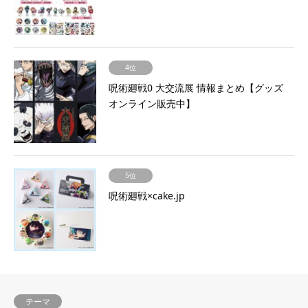
4位
呪術廻戦0 大交流展 情報まとめ【グッズ
オンライン販売中】
5位
呪術廻戦×cake.jp
テーマ