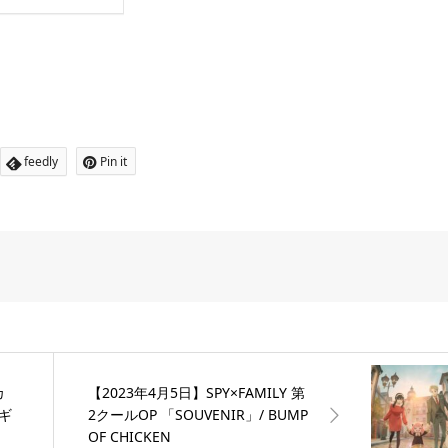
feedly
Pin it
カ
【2023年4月5日】SPY×FAMILY 第
ィギ
2クールOP 「SOUVENIR」/ BUMP
OF CHICKEN