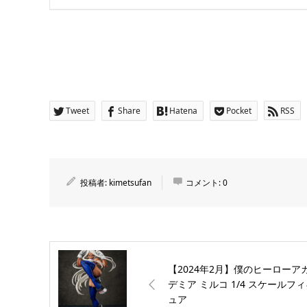
Tweet
Share
Hatena
Pocket
RSS
投稿者:
kimetsufan
コメント:
0
【2024年2月】僕のヒーローア
デミア ミルコ 1/4 スケールフ
ュア