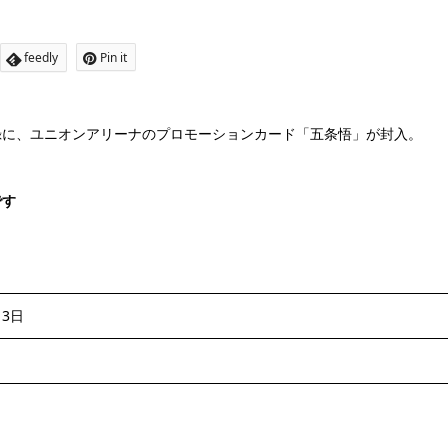
feedly
Pin it
付録に、ユニオンアリーナのプロモーションカード「五条悟」が封入。
です
月3日