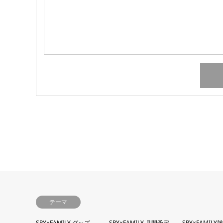
テーマ
SPY×FAMILY グッズ
SPY×FAMILY 月間予定
SPY×FAMILY