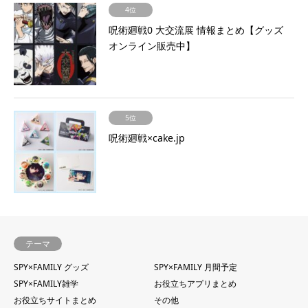
4位
呪術廻戦0 大交流展 情報まとめ【グッズ
オンライン販売中】
5位
呪術廻戦×cake.jp
テーマ
SPY×FAMILY グッズ
SPY×FAMILY 月間予定
SPY×FAMILY雑学
お役立ちアプリまとめ
お役立ちサイトまとめ
その他