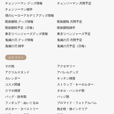
チェンソーマン グッズ情報
チェンソーマン 月間予定
チェンソーマン雑学
僕のヒーローアカデミアグッズ情報
呪術廻戦 グッズ情報
呪術廻戦 月間予定
呪術廻戦予定（日毎）
呪術廻戦雑学
東京リベンジャーズグッズ情報
東京リベンジャーズ予定
鬼滅の刃 グッズ情報
鬼滅の刃 月間予定
鬼滅の刃 雑学
鬼滅の刃予定（日毎）
カテゴリー
その他
アクセサリー
アクリルスタンド
アパレルグッズ
カレンダー
キッチン雑貨
コスメ関連
ストラップ・キーホルダー
スマホ雑貨
タオル・ハンカチ類
バッグ・財布類
バッジ類
フィギュア・ぬいぐるみ
ブロマイド・フォトアルバム
ポスター・タペストリー
抱き枕・他インテリア