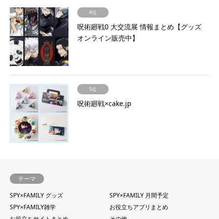
4位
呪術廻戦0 大交流展 情報まとめ【グッズ
オンライン販売中】
5位
呪術廻戦×cake.jp
テーマ
SPY×FAMILY グッズ
SPY×FAMILY 月間予定
SPY×FAMILY雑学
お役立ちアプリまとめ
お役立ちサイトまとめ
その他