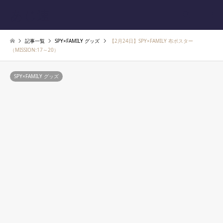
あじ速
検索
記事一覧
SPY×FAMILY グッズ
【2月24日】SPY×FAMILY 布ポスター
（MISSION:17～20）
SPY×FAMILY グッズ