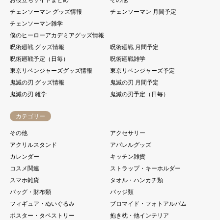
チェンソーマン グッズ情報
チェンソーマン 月間予定
チェンソーマン雑学
僕のヒーローアカデミアグッズ情報
呪術廻戦 グッズ情報
呪術廻戦 月間予定
呪術廻戦予定（日毎）
呪術廻戦雑学
東京リベンジャーズグッズ情報
東京リベンジャーズ予定
鬼滅の刃 グッズ情報
鬼滅の刃 月間予定
鬼滅の刃 雑学
鬼滅の刃予定（日毎）
カテゴリー
その他
アクセサリー
アクリルスタンド
アパレルグッズ
カレンダー
キッチン雑貨
コスメ関連
ストラップ・キーホルダー
スマホ雑貨
タオル・ハンカチ類
バッグ・財布類
バッジ類
フィギュア・ぬいぐるみ
ブロマイド・フォトアルバム
ポスター・タペストリー
抱き枕・他インテリア