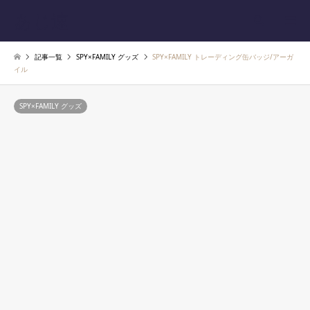
あじ速
検索
記事一覧
SPY×FAMILY グッズ
SPY×FAMILY トレーディング缶バッジ/アーガ
イル
SPY×FAMILY グッズ