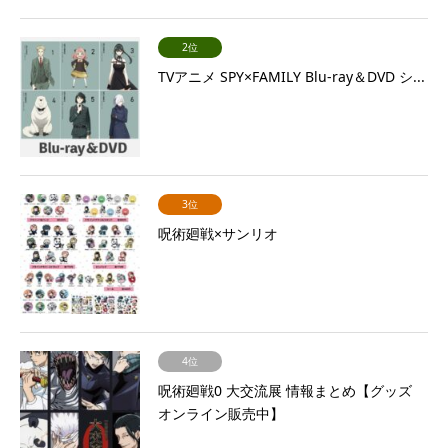
2位
TVアニメ SPY×FAMILY Blu-ray＆DVD シ...
3位
呪術廻戦×サンリオ
4位
呪術廻戦0 大交流展 情報まとめ【グッズ
オンライン販売中】