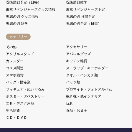
呪術廻戦予定（日毎）
呪術廻戦雑学
東京リベンジャーズグッズ情報
東京リベンジャーズ予定
鬼滅の刃 グッズ情報
鬼滅の刃 月間予定
鬼滅の刃 雑学
鬼滅の刃予定（日毎）
カテゴリー
その他
アクセサリー
アクリルスタンド
アパレルグッズ
カレンダー
キッチン雑貨
コスメ関連
ストラップ・キーホルダー
スマホ雑貨
タオル・ハンカチ類
バッグ・財布類
バッジ類
フィギュア・ぬいぐるみ
ブロマイド・フォトアルバム
ポスター・タペストリー
抱き枕・他インテリア
文具・デスク用品
玩具
生活雑貨
食品・お菓子
ＣＤ・ＤＶＤ