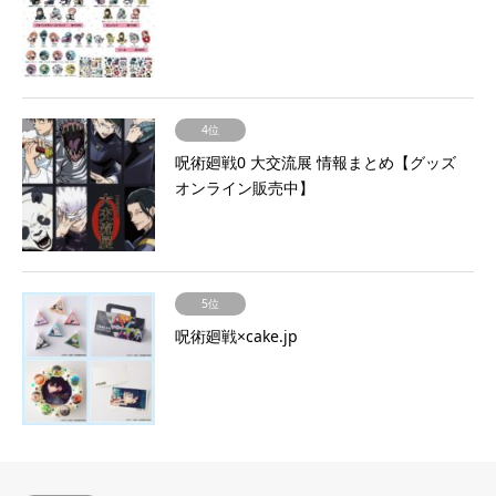
4位
呪術廻戦0 大交流展 情報まとめ【グッズ
オンライン販売中】
5位
呪術廻戦×cake.jp