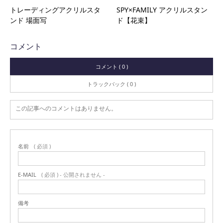
トレーディングアクリルスタ
SPY×FAMILY アクリルスタン
ンド 場面写
ド【花束】
コメント
コメント ( 0 )
トラックバック ( 0 )
この記事へのコメントはありません。
名前
( 必須 )
E-MAIL
( 必須 ) - 公開されません -
備考