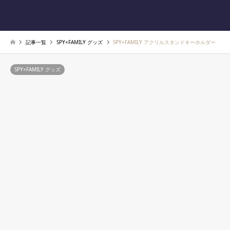
あじ速
検索
記事一覧
SPY×FAMILY グッズ
SPY×FAMILY アクリルスタンドキーホルダー
SPY×FAMILY グッズ