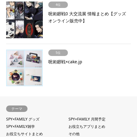
4位
呪術廻戦0 大交流展 情報まとめ【グッズ
オンライン販売中】
5位
呪術廻戦×cake.jp
テーマ
SPY×FAMILY グッズ
SPY×FAMILY 月間予定
SPY×FAMILY雑学
お役立ちアプリまとめ
お役立ちサイトまとめ
その他