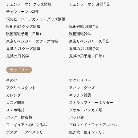
チェンソーマン グッズ情報
チェンソーマン 月間予定
チェンソーマン雑学
僕のヒーローアカデミアグッズ情報
呪術廻戦 グッズ情報
呪術廻戦 月間予定
呪術廻戦予定（日毎）
呪術廻戦雑学
東京リベンジャーズグッズ情報
東京リベンジャーズ予定
鬼滅の刃 グッズ情報
鬼滅の刃 月間予定
鬼滅の刃 雑学
鬼滅の刃予定（日毎）
カテゴリー
その他
アクセサリー
アクリルスタンド
アパレルグッズ
カレンダー
キッチン雑貨
コスメ関連
ストラップ・キーホルダー
スマホ雑貨
タオル・ハンカチ類
バッグ・財布類
バッジ類
フィギュア・ぬいぐるみ
ブロマイド・フォトアルバム
ポスター・タペストリー
抱き枕・他インテリア