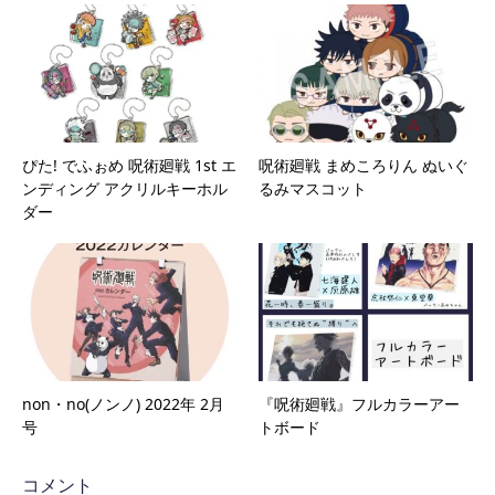
ぴた! でふぉめ 呪術廻戦 1st エ
呪術廻戦 まめころりん ぬいぐ
ンディング アクリルキーホル
るみマスコット
ダー
non・no(ノンノ) 2022年 2月
『呪術廻戦』フルカラーアー
号
トボード
コメント