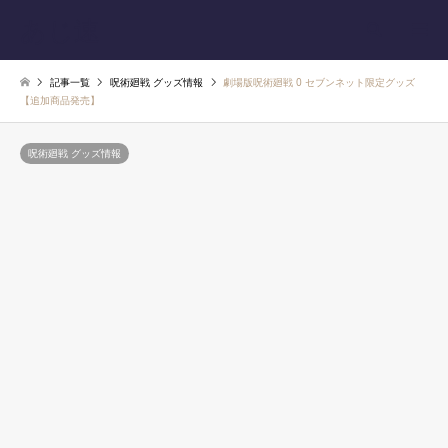
あじ速
検索
記事一覧
呪術廻戦 グッズ情報
劇場版呪術廻戦 0 セブンネット限定グッズ
【追加商品発売】
呪術廻戦 グッズ情報