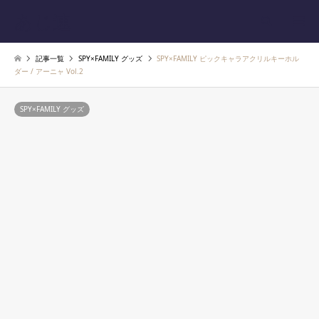
あじ速
検索
記事一覧
SPY×FAMILY グッズ
SPY×FAMILY ピックキャラアクリルキーホル
ダー / アーニャ Vol.2
SPY×FAMILY グッズ