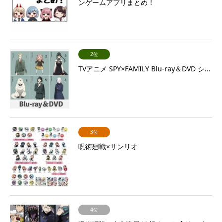
ンゲームアプリまとめ！
2位
TVアニメ SPY×FAMILY Blu-ray＆DVD シ...
3位
呪術廻戦×サンリオ
4位