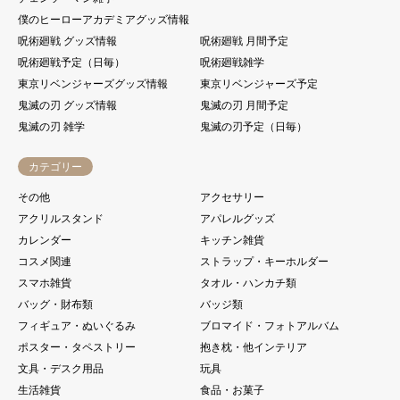
僕のヒーローアカデミアグッズ情報
呪術廻戦 グッズ情報
呪術廻戦 月間予定
呪術廻戦予定（日毎）
呪術廻戦雑学
東京リベンジャーズグッズ情報
東京リベンジャーズ予定
鬼滅の刃 グッズ情報
鬼滅の刃 月間予定
鬼滅の刃 雑学
鬼滅の刃予定（日毎）
カテゴリー
その他
アクセサリー
アクリルスタンド
アパレルグッズ
カレンダー
キッチン雑貨
コスメ関連
ストラップ・キーホルダー
スマホ雑貨
タオル・ハンカチ類
バッグ・財布類
バッジ類
フィギュア・ぬいぐるみ
ブロマイド・フォトアルバム
ポスター・タペストリー
抱き枕・他インテリア
文具・デスク用品
玩具
生活雑貨
食品・お菓子