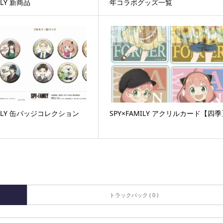
ILY 新商品
年コラボグッズ一覧
MILY 缶バッジコレクション
SPY×FAMILY アクリルカード【四
トラックバック ( 0 )