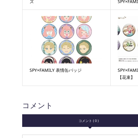
ズ
SPY×FAM
SPY×FAMILY 表情缶バッジ
SPY×FA
【花束】
コメント
コメント ( 0 )