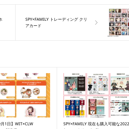
ホ
SPY×FAMILY トレーディング クリ
アカード
9月1日】WIT×CLW
SPY×FAMILY 現在も購入可能な202