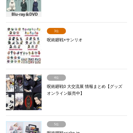
3位
呪術廻戦×サンリオ
4位
呪術廻戦0 大交流展 情報まとめ【グッズ
オンライン販売中】
5位
呪術廻戦×cake.jp