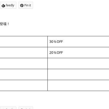
feedly
Pin it
が登場！
30％OFF
20％OFF