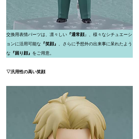
交換用表情パーツは、凛々しい
『通常顔
』、様々なシチュエーシ
ョンに活用可能な
『笑顔』
、さらに予想外の出来事に呆れたよう
な
『困り顔』
をご用意。
▽汎用性の高い笑顔