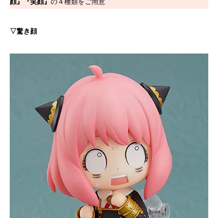
顔』『笑顔』
の４種類をご用意
▽驚き顔