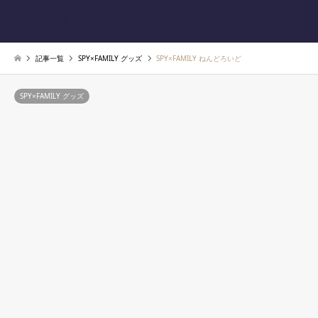
あじ速
検索
記事一覧
SPY×FAMILY グッズ
SPY×FAMILY ねんどろいど
SPY×FAMILY グッズ