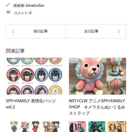
投稿者:
kimetsufan
コメント:
0
関連記事
SPY×FAMILY 表情缶バッジ
WIT×CLW アニメSPY×FAMILY
vol.2
SHOP キメラさんぬいぐるみ
ストラップ