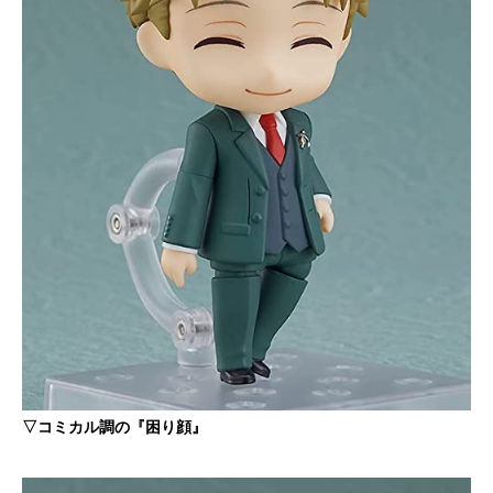
▽コミカル調の『困り顔』