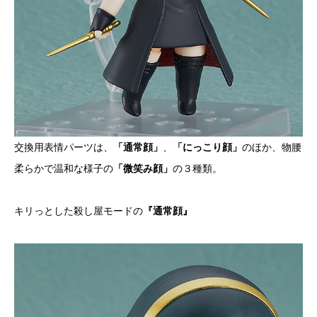
交換用表情パーツは、
「通常顔」
、
「にっこり顔」
のほか、物腰
柔らかで温和な様子の
「微笑み顔」
の３種類。
キリっとした殺し屋モードの
『通常顔』