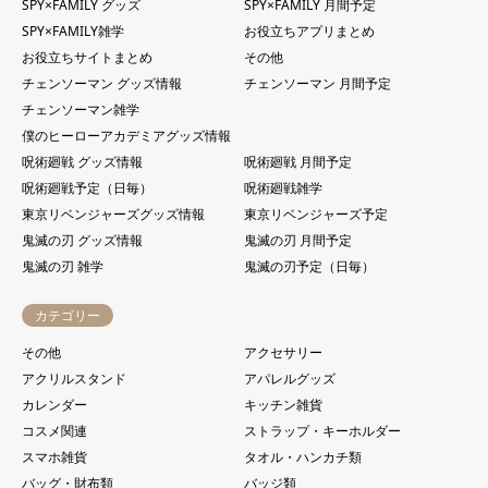
SPY×FAMILY グッズ
SPY×FAMILY 月間予定
SPY×FAMILY雑学
お役立ちアプリまとめ
お役立ちサイトまとめ
その他
チェンソーマン グッズ情報
チェンソーマン 月間予定
チェンソーマン雑学
僕のヒーローアカデミアグッズ情報
呪術廻戦 グッズ情報
呪術廻戦 月間予定
呪術廻戦予定（日毎）
呪術廻戦雑学
東京リベンジャーズグッズ情報
東京リベンジャーズ予定
鬼滅の刃 グッズ情報
鬼滅の刃 月間予定
鬼滅の刃 雑学
鬼滅の刃予定（日毎）
カテゴリー
その他
アクセサリー
アクリルスタンド
アパレルグッズ
カレンダー
キッチン雑貨
コスメ関連
ストラップ・キーホルダー
スマホ雑貨
タオル・ハンカチ類
バッグ・財布類
バッジ類