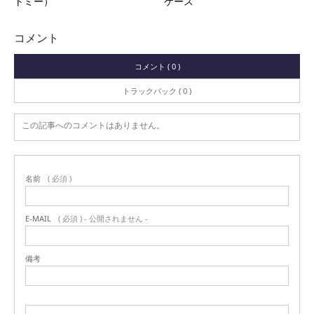
トミー）
ケース
コメント
コメント ( 0 )
トラックバック ( 0 )
この記事へのコメントはありません。
名前
( 必須 )
E-MAIL
( 必須 ) - 公開されません -
備考