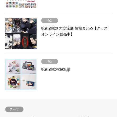
4位
呪術廻戦0 大交流展 情報まとめ【グッズ
オンライン販売中】
5位
呪術廻戦×cake.jp
テーマ