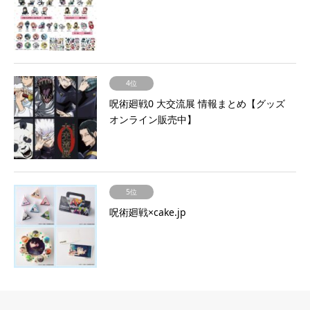
4位
呪術廻戦0 大交流展 情報まとめ【グッズ
オンライン販売中】
5位
呪術廻戦×cake.jp