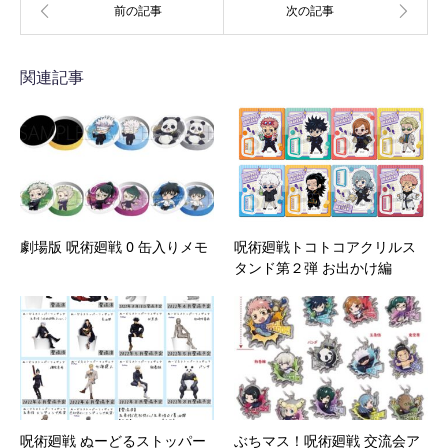
関連記事
劇場版 呪術廻戦 0 缶入りメモ
呪術廻戦トコトコアクリルス
タンド第２弾 お出かけ編
呪術廻戦 ぬーどるストッパー
ぶちマス！呪術廻戦 交流会ア