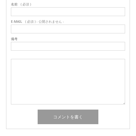
名前
( 必須 )
E-MAIL
( 必須 ) - 公開されません -
備考