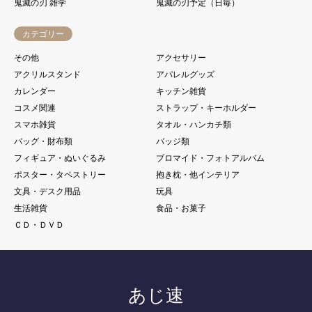
鬼滅の刃 雑学
鬼滅の刃予定（日毎）
カテゴリー
その他
アクセサリー
アクリルスタンド
アパレルグッズ
カレンダー
キッチン雑貨
コスメ関連
ストラップ・キーホルダー
スマホ雑貨
タオル・ハンカチ類
バッグ・財布類
バッジ類
フィギュア・ぬいぐるみ
ブロマイド・フォトアルバム
ポスター・タペストリー
抱き枕・他インテリア
文具・デスク用品
玩具
生活雑貨
食品・お菓子
ＣＤ・ＤＶＤ
あじ速