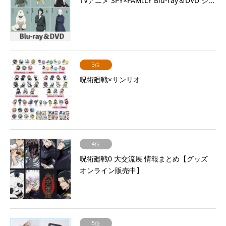
TVアニメ SPY×FAMILY Blu-ray＆DVD シ...
3位
呪術廻戦×サンリオ
4位
呪術廻戦0 大交流展 情報まとめ【グッズ
オンライン販売中】
5位