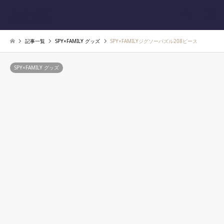
あじ速
検索
記事一覧
SPY×FAMILY グッズ
SPY×FAMILYジグソーパズル208ピース
SPY×FAMILY グッズ