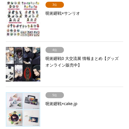
3位
呪術廻戦×サンリオ
4位
呪術廻戦0 大交流展 情報まとめ【グッズ
オンライン販売中】
5位
呪術廻戦×cake.jp