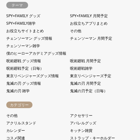
テーマ
SPY×FAMILY グッズ
SPY×FAMILY 月間予定
SPY×FAMILY雑学
お役立ちアプリまとめ
お役立ちサイトまとめ
その他
チェンソーマン グッズ情報
チェンソーマン 月間予定
チェンソーマン雑学
僕のヒーローアカデミアグッズ情報
呪術廻戦 グッズ情報
呪術廻戦 月間予定
呪術廻戦予定（日毎）
呪術廻戦雑学
東京リベンジャーズグッズ情報
東京リベンジャーズ予定
鬼滅の刃 グッズ情報
鬼滅の刃 月間予定
鬼滅の刃 雑学
鬼滅の刃予定（日毎）
カテゴリー
その他
アクセサリー
アクリルスタンド
アパレルグッズ
カレンダー
キッチン雑貨
コスメ関連
ストラップ・キーホルダー