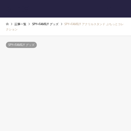
あじ速
検索
記事一覧
SPY×FAMILY グッズ
SPY×FAMILY アクリルスタンド ぷちっとコレ
クション
SPY×FAMILY グッズ