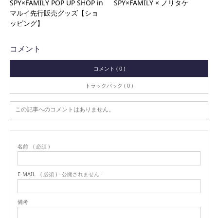
SPY×FAMILY POP UP SHOP in
SPY×FAMILY × ノリタケ
マルイ先行販売グッズ【ショ
ッピング】
コメント
コメント ( 0 )
トラックバック ( 0 )
この記事へのコメントはありません。
名前
( 必須 )
E-MAIL
( 必須 ) - 公開されません -
備考