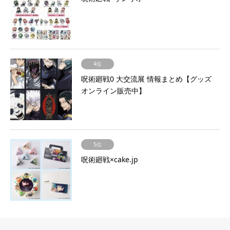
4位
呪術廻戦0 大交流展 情報まとめ【グッズ
オンライン販売中】
5位
呪術廻戦×cake.jp