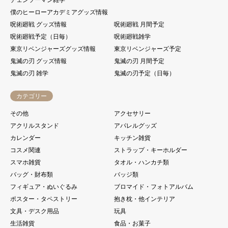
僕のヒーローアカデミアグッズ情報
呪術廻戦 グッズ情報
呪術廻戦 月間予定
呪術廻戦予定（日毎）
呪術廻戦雑学
東京リベンジャーズグッズ情報
東京リベンジャーズ予定
鬼滅の刃 グッズ情報
鬼滅の刃 月間予定
鬼滅の刃 雑学
鬼滅の刃予定（日毎）
カテゴリー
その他
アクセサリー
アクリルスタンド
アパレルグッズ
カレンダー
キッチン雑貨
コスメ関連
ストラップ・キーホルダー
スマホ雑貨
タオル・ハンカチ類
バッグ・財布類
バッジ類
フィギュア・ぬいぐるみ
ブロマイド・フォトアルバム
ポスター・タペストリー
抱き枕・他インテリア
文具・デスク用品
玩具
生活雑貨
食品・お菓子