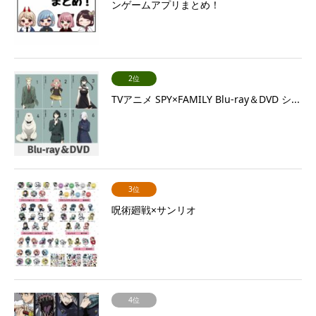
ンゲームアプリまとめ！
2位
TVアニメ SPY×FAMILY Blu-ray＆DVD シ...
3位
呪術廻戦×サンリオ
4位