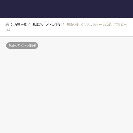
あじ速
検索
記事一覧
鬼滅の刃 グッズ情報
鬼滅の刃 クリスマスケーキ2021【プリロー
ル】
鬼滅の刃 グッズ情報