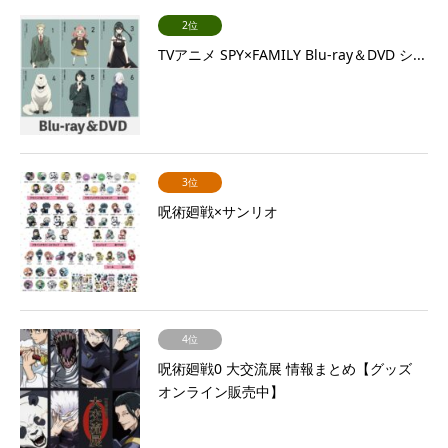
2位
TVアニメ SPY×FAMILY Blu-ray＆DVD シ...
3位
呪術廻戦×サンリオ
4位
呪術廻戦0 大交流展 情報まとめ【グッズ
オンライン販売中】