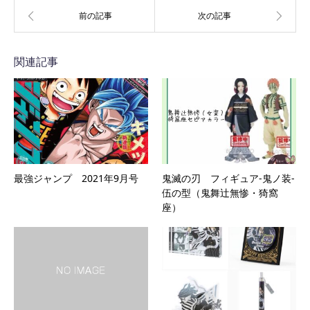
関連記事
最強ジャンプ 2021年9月号
鬼滅の刃 フィギュア‐鬼ノ装‐
伍の型（鬼舞辻無惨・猗窩
座）