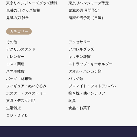
東京リベンジャーズグッズ情報
東京リベンジャーズ予定
鬼滅の刃 グッズ情報
鬼滅の刃 月間予定
鬼滅の刃 雑学
鬼滅の刃予定（日毎）
カテゴリー
その他
アクセサリー
アクリルスタンド
アパレルグッズ
カレンダー
キッチン雑貨
コスメ関連
ストラップ・キーホルダー
スマホ雑貨
タオル・ハンカチ類
バッグ・財布類
バッジ類
フィギュア・ぬいぐるみ
ブロマイド・フォトアルバム
ポスター・タペストリー
抱き枕・他インテリア
文具・デスク用品
玩具
生活雑貨
食品・お菓子
ＣＤ・ＤＶＤ