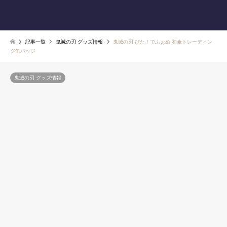
あじ速
検索
記事一覧
鬼滅の刃 グッズ情報
鬼滅の刃 ぴた！でふぉめ 和傘トレーディン
グ缶バッジ
鬼滅の刃 グッズ情報