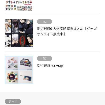
4位
呪術廻戦0 大交流展 情報まとめ【グッズ
オンライン販売中】
5位
呪術廻戦×cake.jp
テーマ