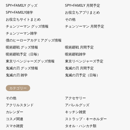
SPY×FAMILY グッズ
SPY×FAMILY 月間予定
SPY×FAMILY雑学
お役立ちアプリまとめ
お役立ちサイトまとめ
その他
チェンソーマン グッズ情報
チェンソーマン 月間予定
チェンソーマン雑学
僕のヒーローアカデミアグッズ情報
呪術廻戦 グッズ情報
呪術廻戦 月間予定
呪術廻戦予定（日毎）
呪術廻戦雑学
東京リベンジャーズグッズ情報
東京リベンジャーズ予定
鬼滅の刃 グッズ情報
鬼滅の刃 月間予定
鬼滅の刃 雑学
鬼滅の刃予定（日毎）
カテゴリー
その他
アクセサリー
アクリルスタンド
アパレルグッズ
カレンダー
キッチン雑貨
コスメ関連
ストラップ・キーホルダー
スマホ雑貨
タオル・ハンカチ類