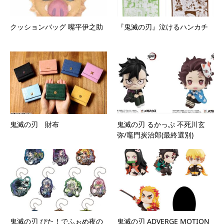
クッションバッグ 嘴平伊之助
『鬼滅の刃』泣けるハンカチ
鬼滅の刃 財布
鬼滅の刃 るかっぷ 不死川玄
弥/竈門炭治郎(最終選別)
鬼滅の刃 ぴた！でふぉめ夜の
鬼滅の刃 ADVERGE MOTION