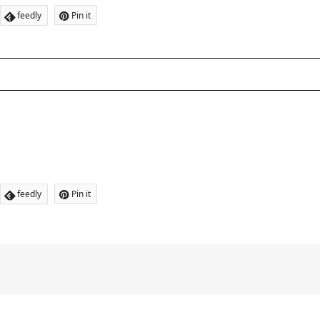
feedly
Pin it
feedly
Pin it