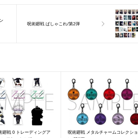
ン
呪術廻戦 ぱしゃこれ/第2弾
術廻戦 0 トレーディングア
呪術廻戦 メタルチャームコレクシ