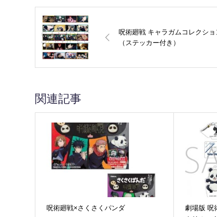
呪術廻戦 キャラガムコレクショ
（ステッカー付き）
関連記事
呪術廻戦×さくさくパンダ
劇場版 呪