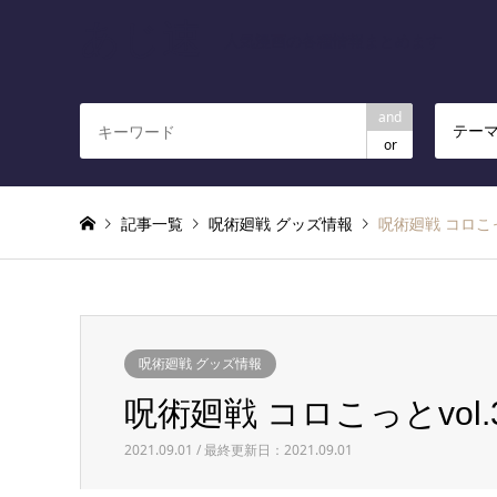
あじ速
人気漫画の各種情報まとめます
and
テー
or
記事一覧
呪術廻戦 グッズ情報
呪術廻戦 コロこっ
呪術廻戦 グッズ情報
呪術廻戦 コロこっとvol.
2021.09.01 / 最終更新日：2021.09.01