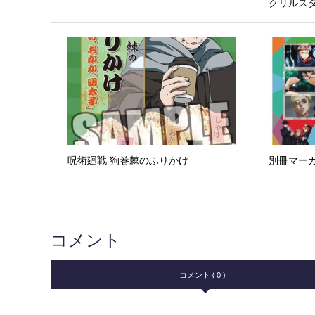
クリルス
呪術廻戦 狗巻棘のふりかけ
別冊マーガ
コメント
コメント ( 0 )