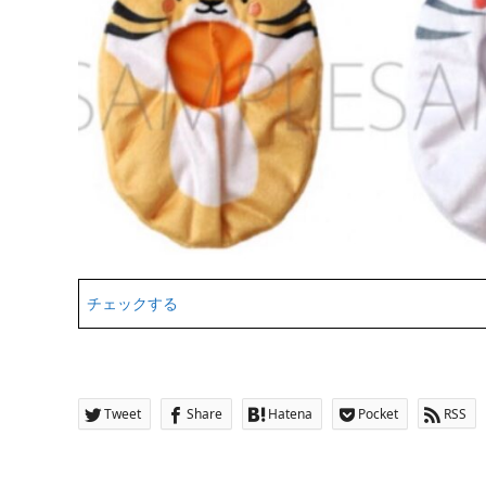
チェックする
Tweet
Share
Hatena
Pocket
RSS