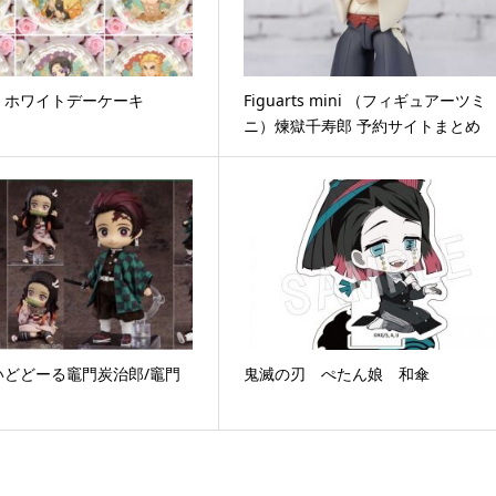
 ホワイトデーケーキ
Figuarts mini （フィギュアーツミ
ニ）煉獄千寿郎 予約サイトまとめ
いどどーる竈門炭治郎/竈門
鬼滅の刃 ぺたん娘 和傘