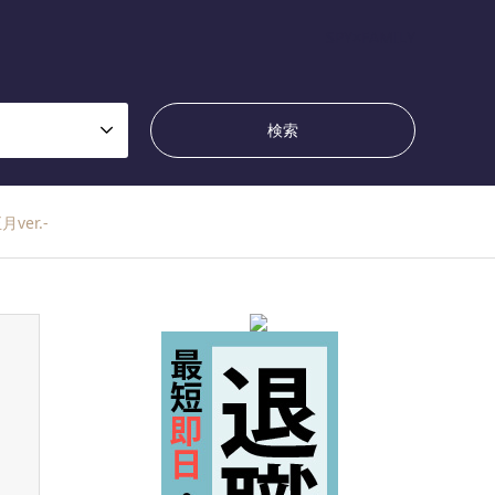
SPY×FAMILY
er.-