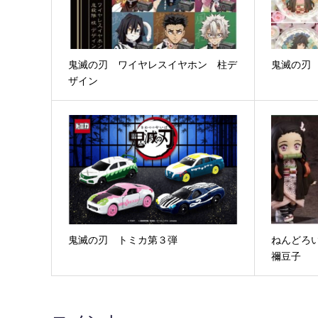
鬼滅の刃 ワイヤレスイヤホン 柱デ
鬼滅の刃
ザイン
鬼滅の刃 トミカ第３弾
ねんどろ
禰豆子