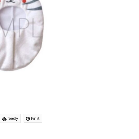
feedly
Pin it