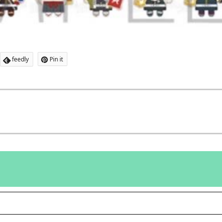
feedly
Pin it