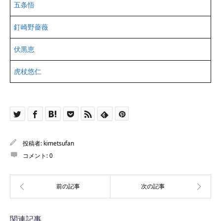
五条悟
釘崎野薔薇
伏黒恵
虎杖悠仁
投稿者:
kimetsufan
コメント:
0
関連記事