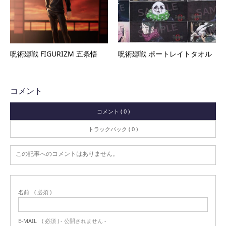
呪術廻戦 FIGURIZM 五条悟
呪術廻戦 ポートレイトタオル
コメント
コメント ( 0 )
トラックバック ( 0 )
この記事へのコメントはありません。
名前
( 必須 )
E-MAIL
( 必須 ) - 公開されません -