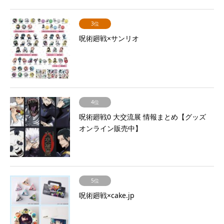
3位
呪術廻戦×サンリオ
4位
呪術廻戦0 大交流展 情報まとめ【グッズ
オンライン販売中】
5位
呪術廻戦×cake.jp