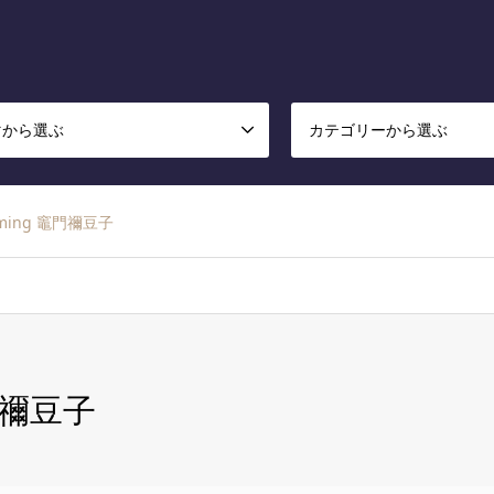
マから選ぶ
カテゴリーから選ぶ
mming 竈門禰豆子
竈門禰豆子