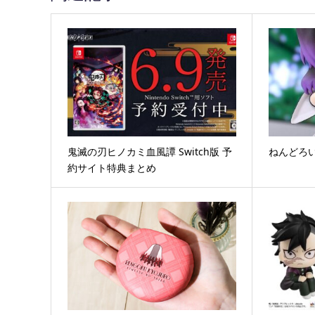
鬼滅の刃ヒノカミ血風譚 Switch版 予
ねんどろい
約サイト特典まとめ