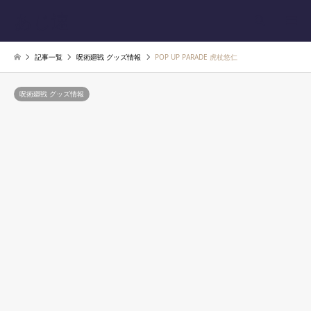
あじ速
検索
記事一覧
呪術廻戦 グッズ情報
POP UP PARADE 虎杖悠仁
呪術廻戦 グッズ情報