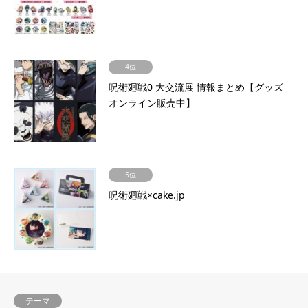
4位
呪術廻戦0 大交流展 情報まとめ【グッズ
オンライン販売中】
5位
呪術廻戦×cake.jp
テーマ