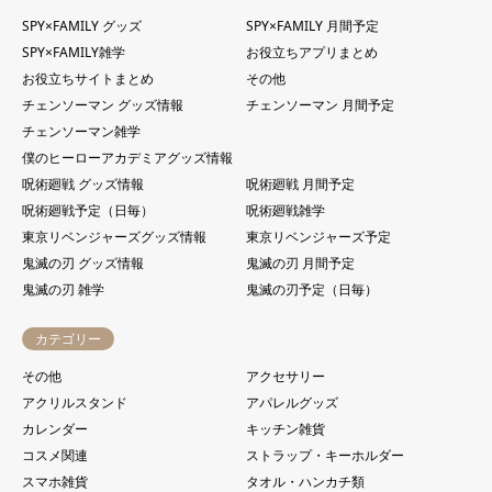
SPY×FAMILY グッズ
SPY×FAMILY 月間予定
SPY×FAMILY雑学
お役立ちアプリまとめ
お役立ちサイトまとめ
その他
チェンソーマン グッズ情報
チェンソーマン 月間予定
チェンソーマン雑学
僕のヒーローアカデミアグッズ情報
呪術廻戦 グッズ情報
呪術廻戦 月間予定
呪術廻戦予定（日毎）
呪術廻戦雑学
東京リベンジャーズグッズ情報
東京リベンジャーズ予定
鬼滅の刃 グッズ情報
鬼滅の刃 月間予定
鬼滅の刃 雑学
鬼滅の刃予定（日毎）
カテゴリー
その他
アクセサリー
アクリルスタンド
アパレルグッズ
カレンダー
キッチン雑貨
コスメ関連
ストラップ・キーホルダー
スマホ雑貨
タオル・ハンカチ類