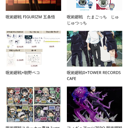
呪術廻戦 FIGURIZM 五条悟
呪術廻戦 たまごっち じゅ
じゅつっち
呪術廻戦×朝野ペコ
呪術廻戦0×TOWER RECORDS
CAFE
呪術廻戦ステッカー夏休みver.
フィギュアーツZERO 呪術廻戦