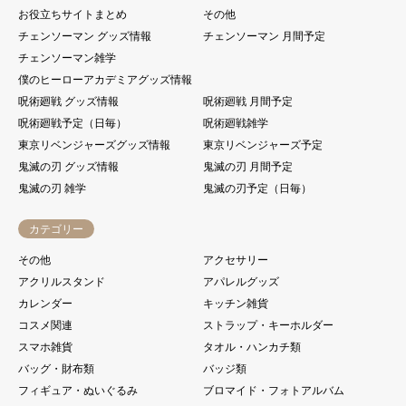
お役立ちサイトまとめ
その他
チェンソーマン グッズ情報
チェンソーマン 月間予定
チェンソーマン雑学
僕のヒーローアカデミアグッズ情報
呪術廻戦 グッズ情報
呪術廻戦 月間予定
呪術廻戦予定（日毎）
呪術廻戦雑学
東京リベンジャーズグッズ情報
東京リベンジャーズ予定
鬼滅の刃 グッズ情報
鬼滅の刃 月間予定
鬼滅の刃 雑学
鬼滅の刃予定（日毎）
カテゴリー
その他
アクセサリー
アクリルスタンド
アパレルグッズ
カレンダー
キッチン雑貨
コスメ関連
ストラップ・キーホルダー
スマホ雑貨
タオル・ハンカチ類
バッグ・財布類
バッジ類
フィギュア・ぬいぐるみ
ブロマイド・フォトアルバム