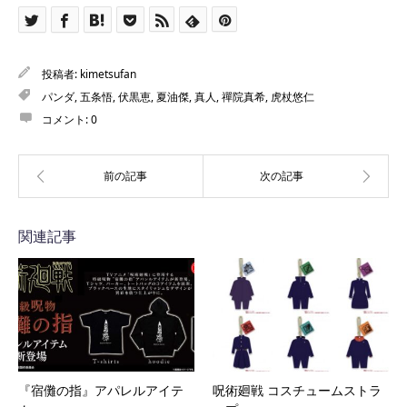
投稿者:
kimetsufan
パンダ
,
五条悟
,
伏黒恵
,
夏油傑
,
真人
,
禪院真希
,
虎杖悠仁
コメント:
0
関連記事
『宿儺の指』アパレルアイテ
呪術廻戦 コスチュームストラ