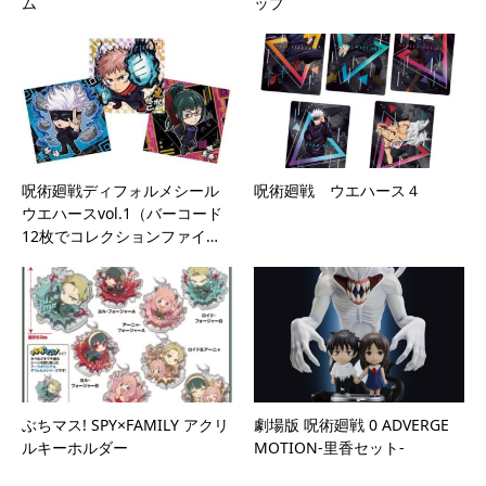
ム
ップ
呪術廻戦ディフォルメシール
呪術廻戦 ウエハース４
ウエハースvol.1（バーコード
12枚でコレクションファイ…
ぶちマス! SPY×FAMILY アクリ
劇場版 呪術廻戦 0 ADVERGE
ルキーホルダー
MOTION-里香セット-