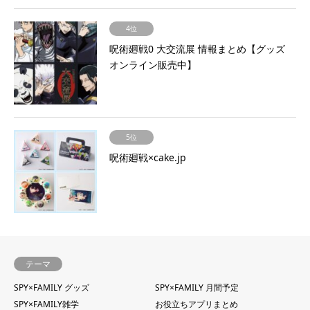
4位
呪術廻戦0 大交流展 情報まとめ【グッズ
オンライン販売中】
5位
呪術廻戦×cake.jp
テーマ
SPY×FAMILY グッズ
SPY×FAMILY 月間予定
SPY×FAMILY雑学
お役立ちアプリまとめ