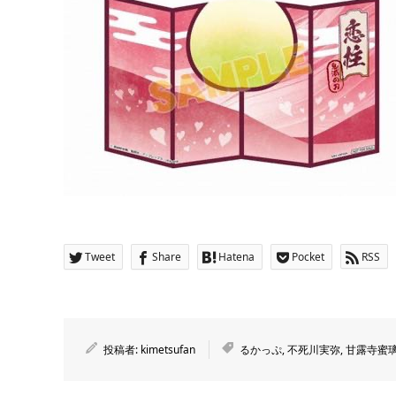
Tweet
Share
Hatena
Pocket
RSS
投稿者:
kimetsufan
るかっぷ
,
不死川実弥
,
甘露寺蜜