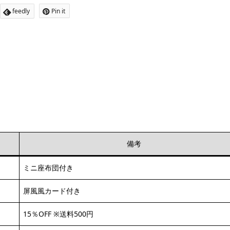
feedly
Pin it
備考
ミニ座布団付き
屏風風カード付き
15％OFF ※送料500円