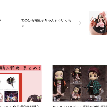
ク
てのひら禰豆子ちゃんもういっち
ょ
ヒノカミ 血風譚店舗別購入
ねんどろいどどーる竈門炭治郎/竈