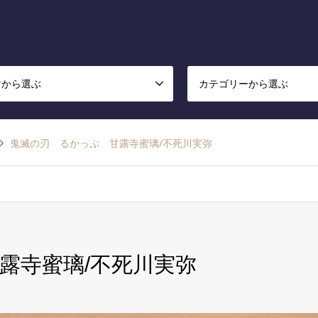
マから選ぶ
カテゴリーから選ぶ
鬼滅の刃 るかっぷ 甘露寺蜜璃/不死川実弥
露寺蜜璃/不死川実弥