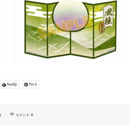
feedly
Pin it
璃
コメント:
0