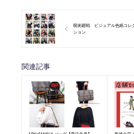
呪術廻戦 ビジュアル色紙コレ
ション
関連記事
SPY×FAMILY バッグ【受注生産】
鬼滅の刃 