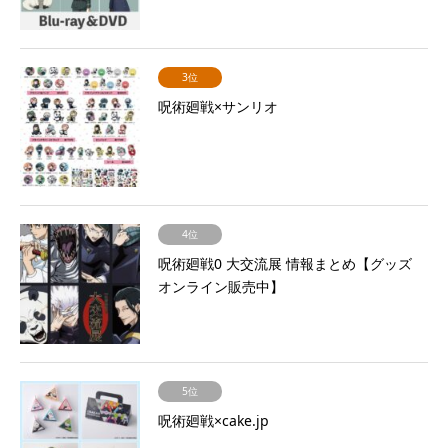
3位
呪術廻戦×サンリオ
4位
呪術廻戦0 大交流展 情報まとめ【グッズ
オンライン販売中】
5位
呪術廻戦×cake.jp