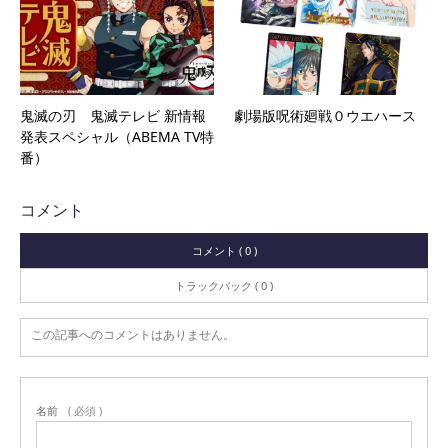
鬼滅の刃 鬼滅テレビ 新情報
劇場版呪術廻戦０ウエハース
発表スペシャル（ABEMA TV特
番）
コメント
コメント ( 0 )
トラックバック ( 0 )
この記事へのコメントはありません。
名前
( 必須 )