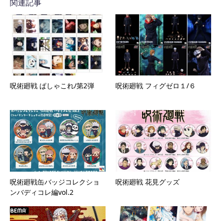
関連記事
呪術廻戦 ぱしゃこれ/第2弾
呪術廻戦 フィグゼロ１/６
呪術廻戦缶バッジコレクショ
呪術廻戦 花見グッズ
ンバディコレ編vol.2