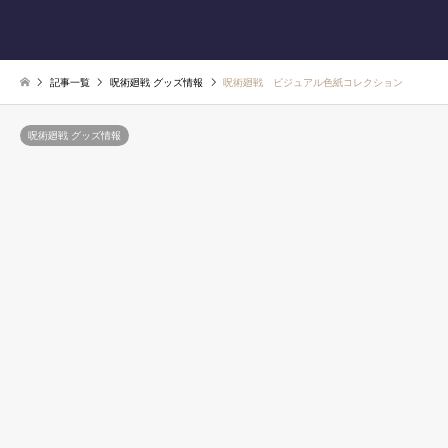
あじ速
検索
記事一覧
呪術廻戦 グッズ情報
呪術廻戦 ビジュアル色紙コレクション
呪術廻戦 グッズ情報