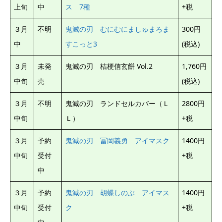
上旬
中
ス 7種
+税
３月
不明
鬼滅の刃 むにむにましゅまろま
300円
中
すこっと3
(税込)
３月
未発
鬼滅の刃 桔梗信玄餅 Vol.2
1,760円
中旬
売
(税込)
３月
不明
鬼滅の刃 ランドセルカバー（Ｌ
2800円
中旬
Ｌ）
+税
３月
予約
鬼滅の刃 冨岡義勇 アイマスク
1400円
中旬
受付
+税
中
３月
予約
鬼滅の刃 胡蝶しのぶ アイマス
1400円
中旬
受付
ク
+税