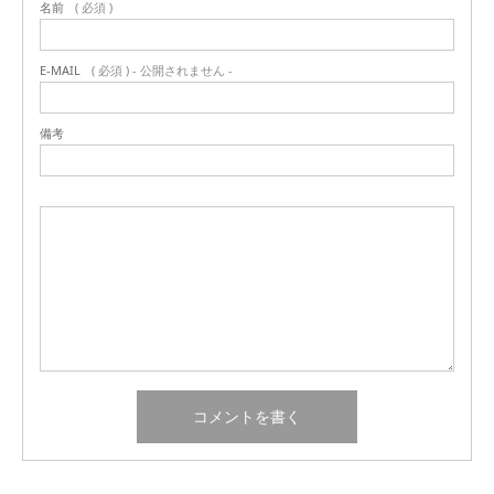
名前
( 必須 )
E-MAIL
( 必須 ) - 公開されません -
備考