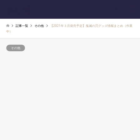
あじ速
検索
記事一覧
その他
【2021年３月発売予定】鬼滅の刃グッズ情報まとめ（作業
中）
その他