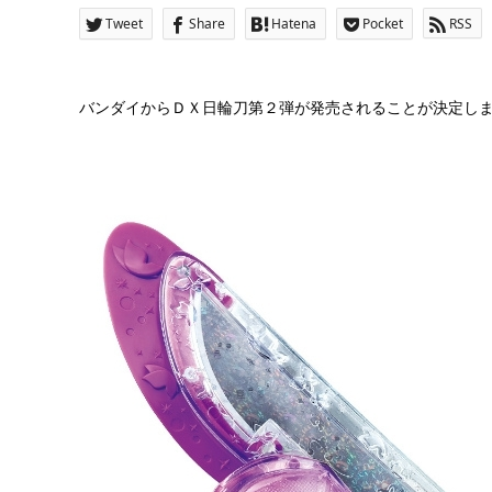
Tweet
Share
Hatena
Pocket
RSS
バンダイからＤＸ日輪刀第２弾が発売されることが決定しま