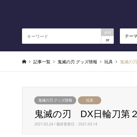
あじ速
人気漫画の各種情報まとめます
and
テー
or
記事一覧
鬼滅の刃 グッズ情報
玩具
鬼滅の刃
鬼滅の刃 グッズ情報
玩具
鬼滅の刃 DX日輪刀第
2021.02.24 / 最終更新日：2021.03.14