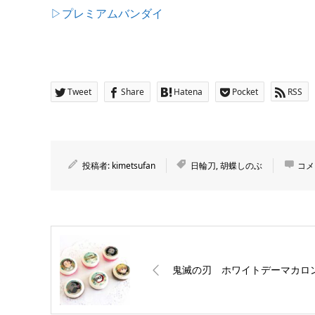
▷プレミアムバンダイ
Tweet
Share
Hatena
Pocket
RSS
投稿者:
kimetsufan
日輪刀
,
胡蝶しのぶ
コメ
鬼滅の刃 ホワイトデーマカロ