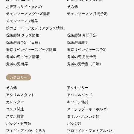
お役立ちサイトまとめ
その他
チェンソーマン グッズ情報
チェンソーマン 月間予定
チェンソーマン雑学
僕のヒーローアカデミアグッズ情報
呪術廻戦 グッズ情報
呪術廻戦 月間予定
呪術廻戦予定（日毎）
呪術廻戦雑学
東京リベンジャーズグッズ情報
東京リベンジャーズ予定
鬼滅の刃 グッズ情報
鬼滅の刃 月間予定
鬼滅の刃 雑学
鬼滅の刃予定（日毎）
カテゴリー
その他
アクセサリー
アクリルスタンド
アパレルグッズ
カレンダー
キッチン雑貨
コスメ関連
ストラップ・キーホルダー
スマホ雑貨
タオル・ハンカチ類
バッグ・財布類
バッジ類
フィギュア・ぬいぐるみ
ブロマイド・フォトアルバム