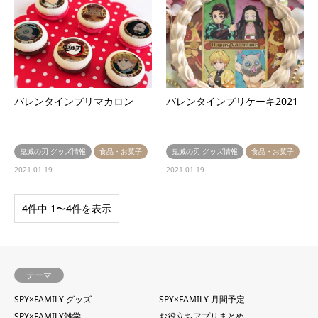
バレンタインプリマカロン
バレンタインプリケーキ2021
鬼滅の刃 グッズ情報
食品・お菓子
鬼滅の刃 グッズ情報
食品・お菓子
2021.01.19
2021.01.19
4件中 1〜4件を表示
テーマ
SPY×FAMILY グッズ
SPY×FAMILY 月間予定
SPY×FAMILY雑学
お役立ちアプリまとめ