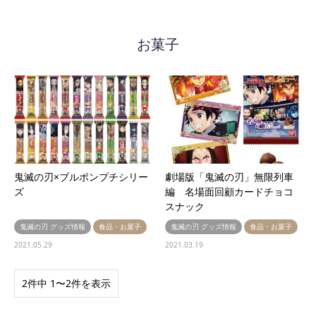
お菓子
鬼滅の刃×ブルボンプチシリー
劇場版「鬼滅の刃」無限列車
ズ
編 名場面回顧カードチョコ
スナック
鬼滅の刃 グッズ情報
食品・お菓子
鬼滅の刃 グッズ情報
食品・お菓子
2021.05.29
2021.03.19
2件中 1〜2件を表示